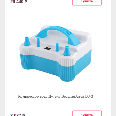
29 440
Р
Компрессор возд Дутель ВеселаяЗатея ВЗ-3
3 077
Р