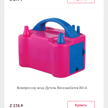
Компрессор возд Дутель ВеселаяЗатея ВЗ-4
2 174
Р