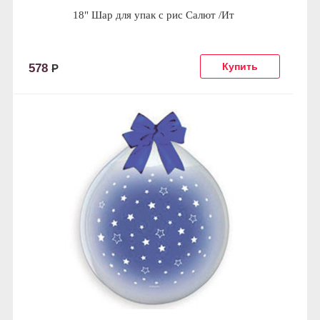
18" Шар для упак c рис Салют /Ит
578
Р