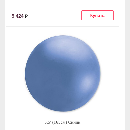
5 424
Р
5,5' (165см) Синий