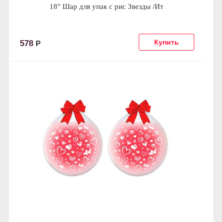
18" Шар для упак c рис Звезды /Ит
578
Р