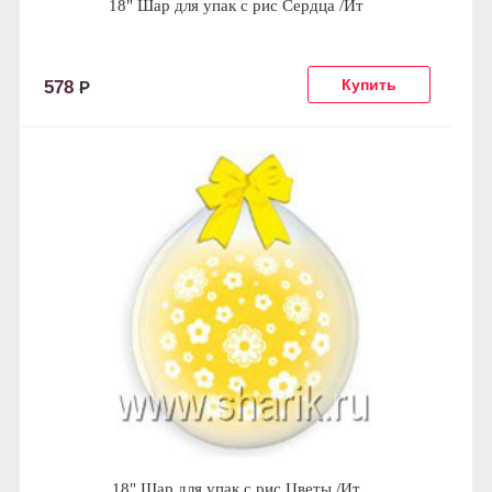
18" Шар для упак c рис Сердца /Ит
578
Р
18" Шар для упак c рис Цветы /Ит