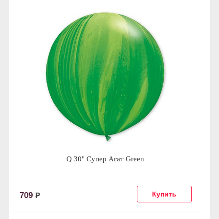
Q 30" Супер Агат Green
709
Р