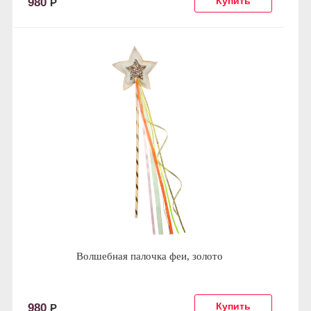
980
Р
Волшебная палочка феи, золото
980
Р