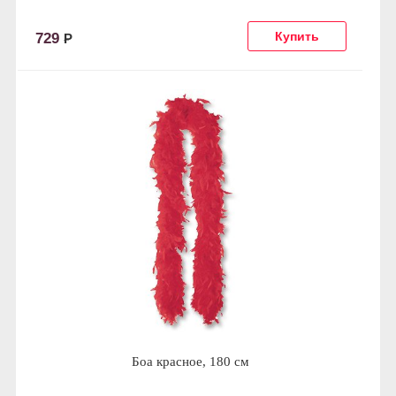
729
Р
Боа красное, 180 см