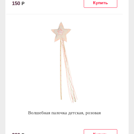
150
Р
Волшебная палочка детская, розовая