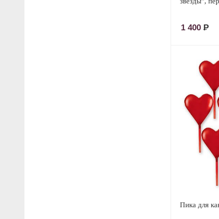
звезды", пе
1 400
Р
Пика для ка