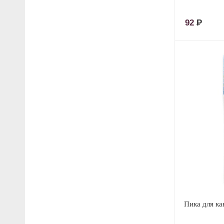
92
Р
Пика для к