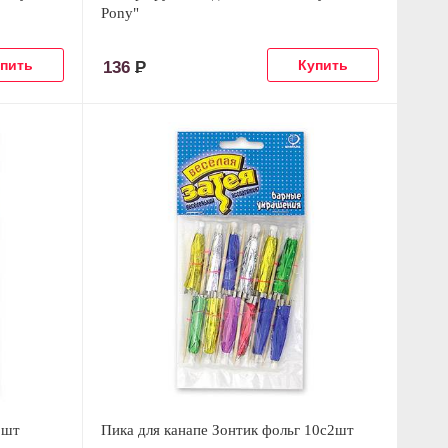
Pony"
136
Р
2шт
Пика для канапе Зонтик фольг 10с2шт