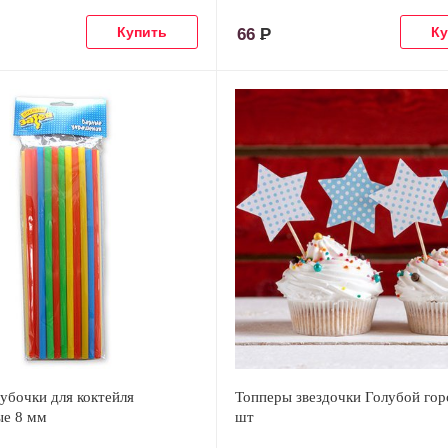
66
Р
убочки для коктейля
Топперы звездочки Голубой гор
ые 8 мм
шт