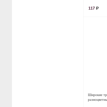
117
Р
Широкие тр
разноцветн