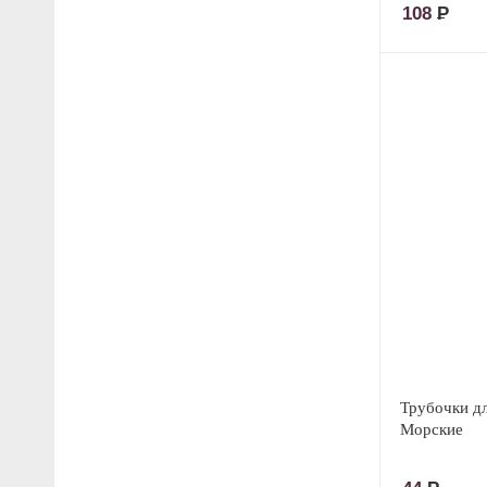
108
Р
Трубочки д
Морские