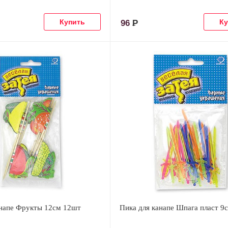
96
Р
анапе Фрукты 12см 12шт
Пика для канапе Шпага пласт 9