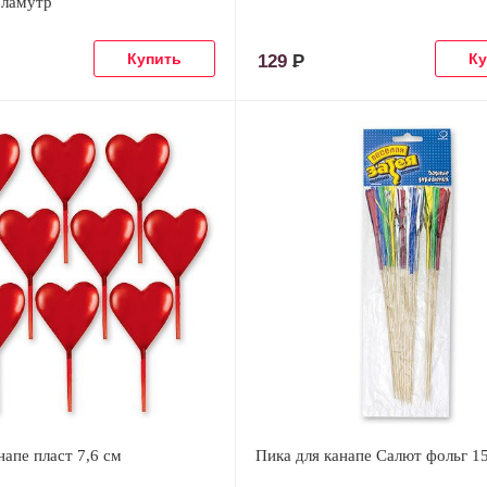
рламутр
129
Р
напе пласт 7,6 см
Пика для канапе Салют фольг 1