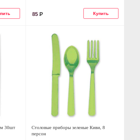
85
Р
см 30шт
Столовые приборы зеленые Киви, 8
персон