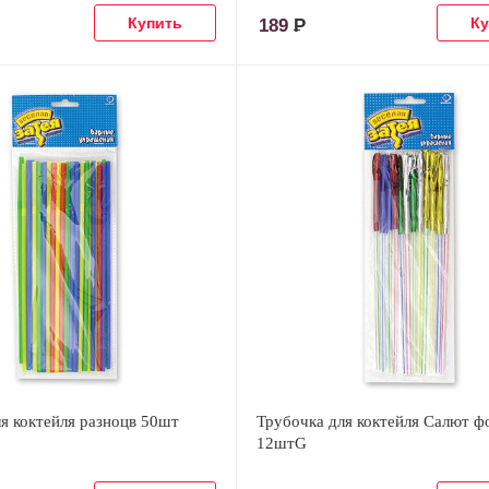
189
Р
я коктейля разноцв 50шт
Трубочка для коктейля Салют ф
12штG