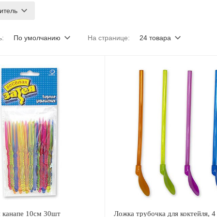
итель
ь:
По умолчанию
На странице:
24 товара
я канапе 10см 30шт
Ложка трубочка для коктейля, 4