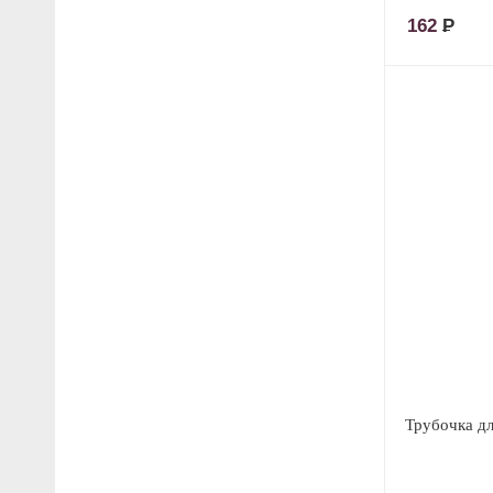
162
Р
Трубочка дл