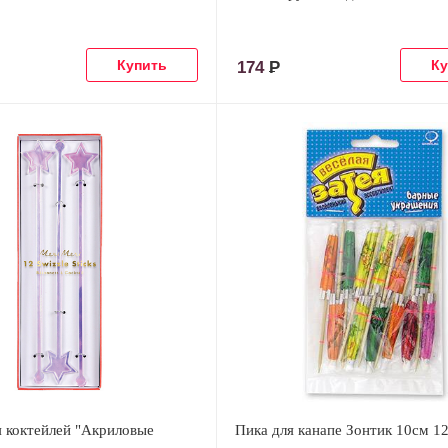
174
Р
я коктейлей "Акриловые
Пика для канапе Зонтик 10см 1