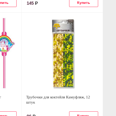
145
Р
г
Трубочки для коктейля Камуфляж, 12
штук