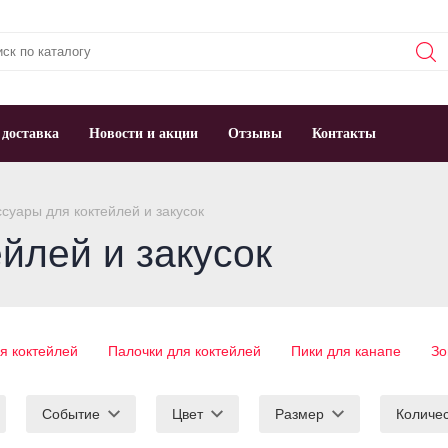
 доставка
Новости и акции
Отзывы
Контакты
суары для коктейлей и закусок
йлей и закусок
я коктейлей
Палочки для коктейлей
Пики для канапе
Зо
Событие
Цвет
Размер
Количе