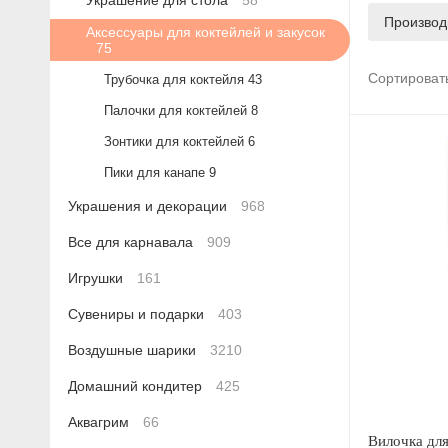
Украшение для стола
58
Производ
Аксессуары для коктейлей и закусок
75
Сортироват
Трубочка для коктейля
43
Палочки для коктейлей
8
Зонтики для коктейлей
6
Пики для канапе
9
Украшения и декорации
968
Все для карнавала
909
Игрушки
161
Сувениры и подарки
403
Воздушные шарики
3210
Домашний кондитер
425
Аквагрим
66
Вилочка дл