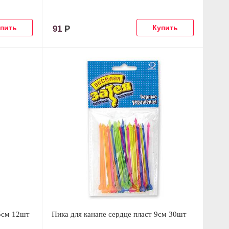
91
Р
5см 12шт
Пика для канапе сердце пласт 9см 30шт