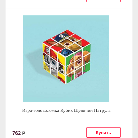
Игра-головоломка Кубик Щенячий Патруль
762
Р